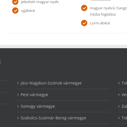
jelesített magyar nyelv
magyar nyelvű, hang
ujjábécé
írásba foglalása
Lorm-ábécé
K
Jász-Nagykun-Szolnok vármegye
To
Pest vármegye
Ve
Somogy vármegye
Za
Szabolcs-Szatmár-Bereg vármegye
To