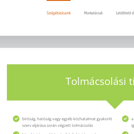
Szolgáltatásaink
Munkatársak
Letölthető
Tolmácsolási 
bíróság, hatóság vagy egyéb közhatalmat gyakorló
a
szerv eljárása során végzett tolmácsolás
i