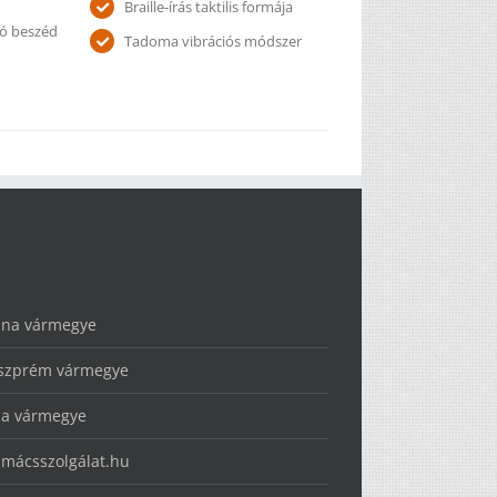
Braille-írás taktilis formája
zó beszéd
Tadoma vibrációs módszer
lna vármegye
szprém vármegye
la vármegye
lmácsszolgálat.hu