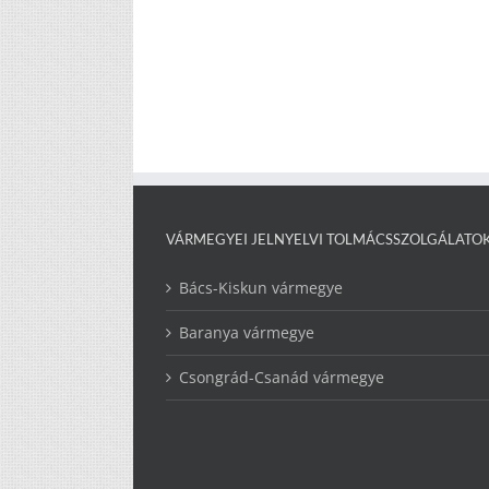
VÁRMEGYEI JELNYELVI TOLMÁCSSZOLGÁLATO
Bács-Kiskun vármegye
Baranya vármegye
Csongrád-Csanád vármegye