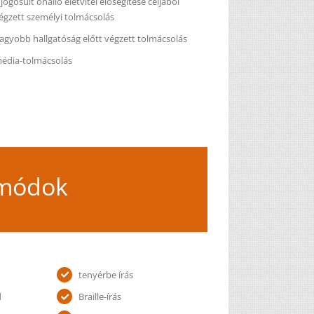
 jogosult önálló életvitel elősegítése céljából
égzett személyi tolmácsolás
agyobb hallgatóság előtt végzett tolmácsolás
édia-tolmácsolás
 módok
tenyérbe írás
d
Braille-írás