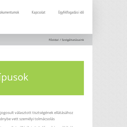
 dokumentumok
Kapcsolat
Ügyfélfogadási idő
Főoldal
Szolgáltatásaink
típusok
 jogosult választott tisztségének ellátásához
génybe vett személyi tolmácsolás