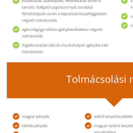
közoktatás, szakképzés, felsőoktatás során a
a
tanulói, hallgatói jogviszonnyal, továbbá
v
felnőttképzés során a képzéssel összefüggésben
n
végzett tolmácsolás
m
egészségügyi ellátás igénybevételekor végzett
tolmácsolás
foglalkoztatási célú és munkahelyen igénybe vett
tolmácsolás
Tolmácsolási
magyar jelnyelv
daktil tenyérbe jelelés
taktilis jelnyelv
magyar nyelvű beszé
vizualizálása